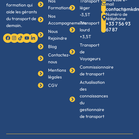
Nos
Transport
mail
formation qui
Formations
léger
contact@mkd
aide les gérants
Numéro de
-3,5T
Nos
téléphone
du transport de
Accompagnements
Transport
+33 7 56 93
demain.
67 87
lourd
Nous
+3,5T
Rejoindre
Transport
Blog
de
Contactez-
Voyageurs
nous
Commissionnaire
Mentions
de transport
légales
Actualisation
CGV
des
connaissances
du
gestionnaire
de transport